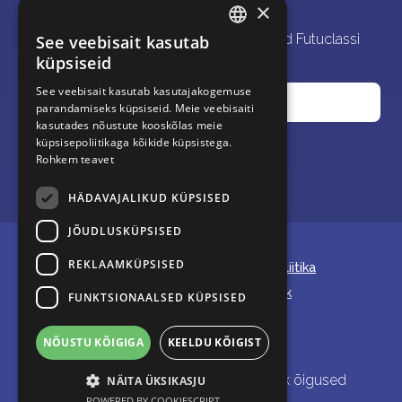
×
Liitu uudiskirjaga, et saada olulisi teateid Futuclassi 
See veebisait kasutab
ENGLISH
küpsiseid
uuendustest!
ESTONIAN
See veebisait kasutab kasutajakogemuse
parandamiseks küpsiseid. Meie veebisaiti
kasutades nõustute kooskõlas meie
küpsisepoliitikaga kõikide küpsistega.
Liitu
Rohkem teavet
HÄDAVAJALIKUD KÜPSISED
JÕUDLUSKÜPSISED
Kodu
VR rakendused
Blogi
KKK
REKLAAMKÜPSISED
Tööpakkumised
Kontakt
Privaatsuspoliitika
Kasutustingimused
YouTube
Facebook
FUNKTSIONAALSED KÜPSISED
LinkedIn
NÕUSTU KÕIGIGA
KEELDU KÕIGIST
Tehtud armastusega Eestis ❤️
Autoriõigused © 2026 Futuclass OÜ. Kõik õigused
NÄITA ÜKSIKASJU
kaitstud.
POWERED BY COOKIESCRIPT