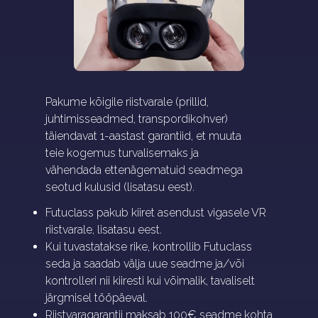
Pakume kõigile riistvarale (prillid,
juhtimisseadmed, transpordikohver)
täiendavat 1-aastast garantiid, et muuta
teie kogemus turvalisemaks ja
vähendada ettenägematuid seadmega
seotud kulusid (lisatasu eest).
Futuclass pakub kiiret asendust vigasele VR
riistvarale, lisatasu eest.
Kui tuvastatakse rike, kontrollib Futuclass
seda ja saadab välja uue seadme ja/või
kontrolleri nii kiiresti kui võimalik, tavaliselt
järgmisel tööpäeval.
Riistvaragarantii maksab 100€ seadme kohta