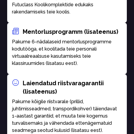
Futuclass Koolikomplektide edukaks
rakendamiseks teie koolis.
Mentorlusprogramm (lisateenus)
Pakume 6-nädalaseid mentorlusprogramme
kodutööga, et koolitada teie personali
virtuaalreaalsuse kasutamiseks teie
klassiruumides (lisatasu eest).
Laiendatud riistvaragarantii
(lisateenus)
Pakume kõigile riistvarale (prillid,
juhtimisseadmed, transpordikohver) täiendavat
1-aastast garantiid, et muuta teie kogemus
turvalisemaks ja vähendada ettenägematuid
seadmega seotud kulusid (lisatasu eest).