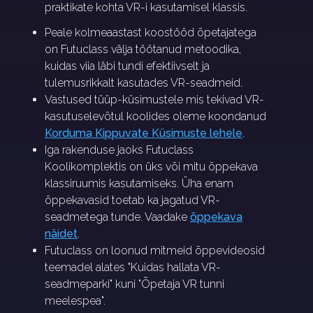
praktikate kohta VR-i kasutamisel klassis.
Peale kolmeaastast koostööd õpetajatega
on Futuclass välja töötanud metoodika,
kuidas viia läbi tundi efektiivselt ja
tulemusrikkalt kasutades VR-seadmeid.
Vastused tüüp-küsimustele mis tekivad VR-
kasutuselevõtul koolides oleme koondanud
Korduma Kippuvate Küsimuste lehele
.
Iga rakenduse jaoks Futuclass
Koolikomplektis on üks või mitu õppekava
klassiruumis kasutamiseks. Üha enam
õppekavasid toetab ka jagatud VR-
seadmetega tunde. Vaadake
õppekava
näidet
.
Futuclass on loonud mitmeid õppevideosid
teemadel alates "Kuidas hallata VR-
seadmeparki" kuni "Õpetaja VR tunni
meelespea".