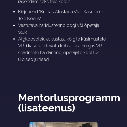
rakendamiseks teie koolis.
Kiirjuhend "Kuidas Alustada VR-i Kasutamist
Teie Koolis"
Vastutava haridustehnoloogi või õpetaja
valik
Algkoosolek, et vastata kõigile küsimustele
VR-i kasutuselevõtu kohta, sealhulgas VR-
seadmete haldamine, õpetajate koolitus,
üldised juhised
Mentorlusprogramm 
(lisateenus)