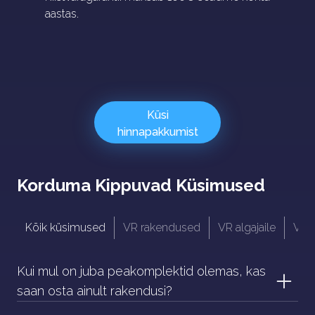
aastas.
Küsi
hinnapakkumist
Korduma Kippuvad Küsimused
Kõik küsimused
VR rakendused
VR algajaile
VR 
Kui mul on juba peakomplektid olemas, kas
saan osta ainult rakendusi?