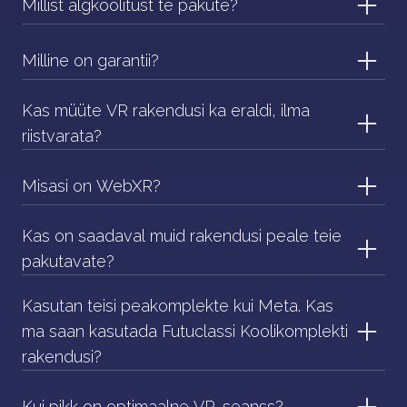
Millist algkoolitust te pakute?
Milline on garantii?
Kas müüte VR rakendusi ka eraldi, ilma
riistvarata?
Misasi on WebXR?
Kas on saadaval muid rakendusi peale teie
pakutavate?
Kasutan teisi peakomplekte kui Meta. Kas
ma saan kasutada Futuclassi Koolikomplekti
rakendusi?
Kui pikk on optimaalne VR-seanss?