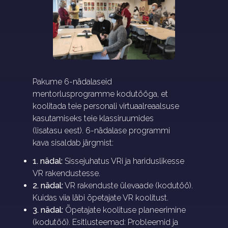
Pakume 6-nädalaseid
mentorlusprogramme kodutööga, et
koolitada teie personali virtuaalreaalsuse
kasutamiseks teie klassiruumides
(lisatasu eest). 6-nädalase programmi
kava sisaldab järgmist:
1. nädal:
Sissejuhatus VRi ja hariduslikesse
VR rakendustesse.
2. nädal:
VR rakenduste ülevaade (kodutöö).
Kuidas viia läbi õpetajate VR koolitust.
3. nädal:
Õpetajate koolituse planeerimine
(kodutöö). Esitlusteemad: Probleemid ja