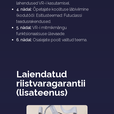
lahendused VR-i kasutamisel.
4. nädal:
Õpetajate koolituse läbiviimine
(kodutöö). Esitlusteemad: Futuclassi
teadusrakendused.
5. nädal:
VR-i mitmikmängu
funktsionaalsuse ülevaade.
6. nädal:
Osalejate poolt valitud teema.
Laiendatud 
riistvaragarantii 
(lisateenus)